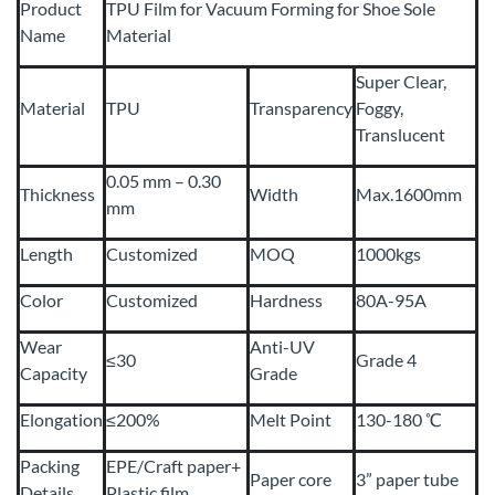
Product
TPU Film for Vacuum Forming for Shoe Sole
Name
Material
Super Clear,
Material
TPU
Transparency
Foggy,
Translucent
0.05 mm – 0.30
Thickness
Width
Max.1600mm
mm
Length
Customized
MOQ
1000kgs
Color
Customized
Hardness
80A-95A
Wear
Anti-UV
≤30
Grade 4
Capacity
Grade
Elongation
≤200%
Melt Point
130-180 ℃
Packing
EPE/Craft paper+
Paper core
3” paper tube
Details
Plastic film