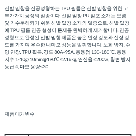
신발 밑창을 진공성형하는 TPU 필름은 신발 밑창을 위한 고
부가가치 공정의 일종이다. 신발 밑창 PU 발포 소재는 오염
및 가수분해되기 쉬운 신발 밑창 소재의 일종으로, 신발 밑창
에 TPU 필름 진공 형성이 문제를 완벽하게 제거합니다. 진공
성형으로 완성된 신발 밑창 제품은 높은 인장 강도와 신장 강
도를 가지며 우수한 내마모 성능을 발휘합니다. 노화 방지, 수
명 연장. TPU 필름, 경도 80A-95A, 용융점 130-180 ℃, 용융
지수 1-10g/10min@190℃×2.16kg, 연신율 ≤200%, 황변 방지
등급 4, 마모 용량≤30.
제품 매개변수