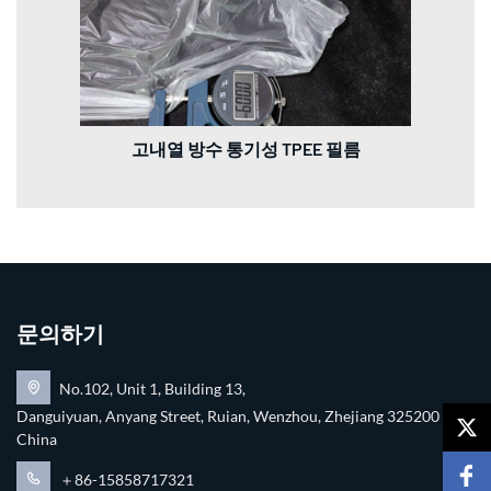
고내열 방수 통기성 TPEE 필름
문의하기
No.102, Unit 1, Building 13,
Danguiyuan, Anyang Street, Ruian, Wenzhou, Zhejiang 325200
China
＋86-15858717321