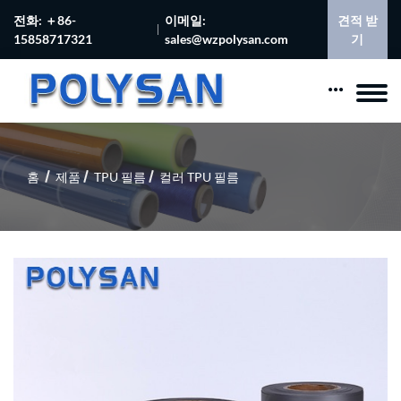
전화: ＋86-
이메일:
견적 받
15858717321
sales@wzpolysan.com
기
홈
제품
TPU 필름
컬러 TPU 필름