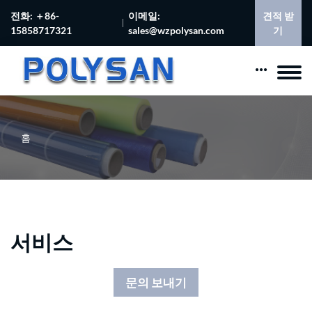
전화: ＋86-
이메일:
견적 받
15858717321
sales@wzpolysan.com
기
홈
서비스
문의 보내기