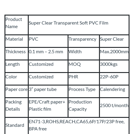
Product
Super Clear Transparent Soft PVC Film
Name
Material
PVC
Transparency
Super Clear
Thickness
0.1 mm – 2.5 mm
Width
Max.2000mm
Length
Customized
MOQ
3000kgs
Color
Customized
PHR
22P-60P
Paper core
3” paper tube
Process Type
Calendering
Packing
EPE/Craft paper+
Production
2500 t/month
Details
Plastic film
Capacity
EN71-3,ROHS,REACH,CA65,6P/17P/23P free,
Standard
BPA free