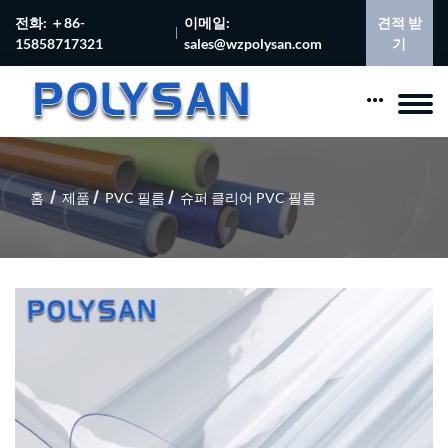
전화: ＋86-
이메일:
견적 받
15858717321
sales@wzpolysan.com
기
홈
제품
PVC 필름
슈퍼 클리어 PVC 필름