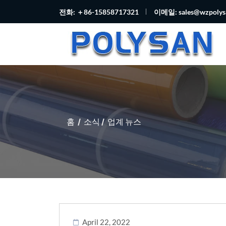
전화: ＋86-15858717321
이메일:
sales@wzpoly
홈
소식
업계 뉴스
April 22, 2022