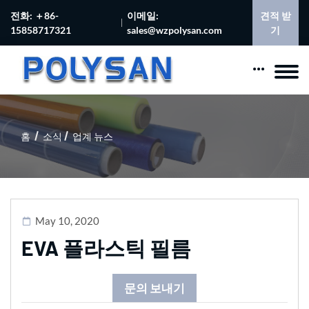
전화: ＋86-
이메일:
견적 받
15858717321
sales@wzpolysan.com
기
홈
소식
업계 뉴스
May 10, 2020
EVA 플라스틱 필름
문의 보내기