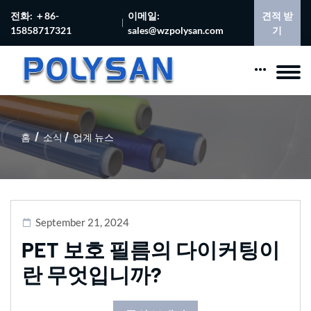
전화: ＋86-
이메일:
견적 받
15858717321
sales@wzpolysan.com
기
홈
소식
업계 뉴스
September 21, 2024
PET 보호 필름의 다이커팅이
란 무엇입니까?