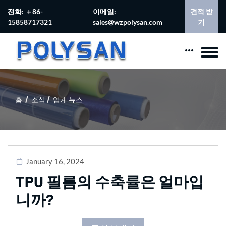
전화: ＋86-
이메일:
견적 받
15858717321
sales@wzpolysan.com
기
홈
소식
업계 뉴스
January 16, 2024
TPU 필름의 수축률은 얼마입
니까?